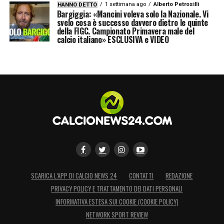
1 settimana ago
Alberto Petrosilli
HANNO DETTO
Bargiggia: «Mancini voleva solo la Nazionale. Vi
svelo cosa è successo davvero dietro le quinte
della FIGC. Campionato Primavera male del
calcio italiano» ESCLUSIVA e VIDEO
SCARICA L’APP DI CALCIO NEWS 24
CONTATTI
REDAZIONE
PRIVACY POLICY E TRATTAMENTO DEI DATI PERSONALI
INFORMATIVA ESTESA SUI COOKIE (COOKIE POLICY)
NETWORK SPORT REVIEW