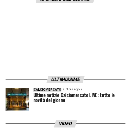
Secondo il quotidiano sardo, infatti, ci
sarebbero stati soltanto dei semplici contatti
ma niente di più. Finale inaspettato dunque
per i tifosi del
Cagliari
che, a differenza di
quanto ci si aspettava, potrebbero godersi il
gioiello uruguaiano per un’altra stagione.
LA PLAYLIST DELLE NOSTRE TOP NEWS
ULTIMISSIME
3 ore ago
CALCIOMERCATO
Ultime notizie Calciomercato LIVE: tutte le
novità del giorno
VIDEO