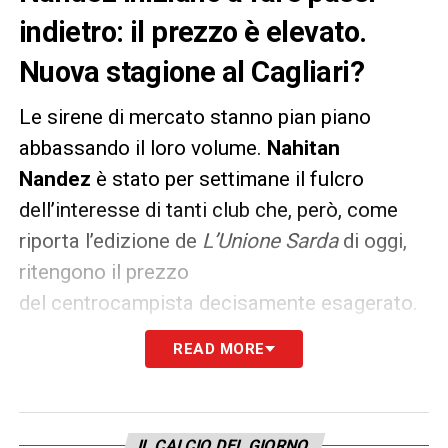
indietro: il prezzo è elevato.
Nuova stagione al Cagliari?
Le sirene di mercato stanno pian piano
abbassando il loro volume.
Nahitan
Nandez
è stato per settimane il fulcro
dell’interesse di tanti club che, però, come
riporta l’edizione de
L’Unione Sarda
di oggi,
ritengono il prezzo
del centrocampista decisamente esagerato.
Se in Italia tutte le pretendenti stanno via via
READ MORE
scartando l’ipotesi Nandez, anche le big
estere non stanno compiendo alcun passo
concreto.
IL CALCIO DEL GIORNO