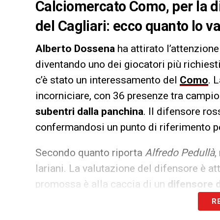
Calciomercato Como, per la di
del Cagliari: ecco quanto lo v
Alberto Dossena
ha attirato l’attenzion
diventando uno dei giocatori più richiest
c’è stato un interessamento del
Como
. 
incorniciare, con 36 presenze tra campio
subentri dalla panchina
. Il difensore ro
confermandosi un punto di riferimento pe
Secondo quanto riporta
Alfredo Pedullà
,
lariani. La valutazione del difensore è at
promossa è alla caccia di un
difensore d
fondo per il difensore del Cagliari.
R