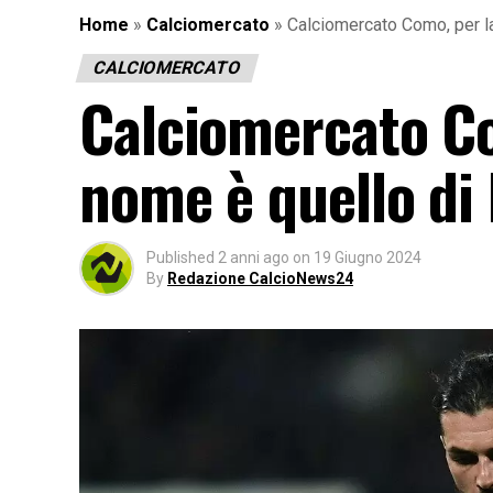
Home
»
Calciomercato
»
Calciomercato Como, per l
CALCIOMERCATO
Calciomercato Co
nome è quello di
Published
2 anni ago
on
19 Giugno 2024
By
Redazione CalcioNews24