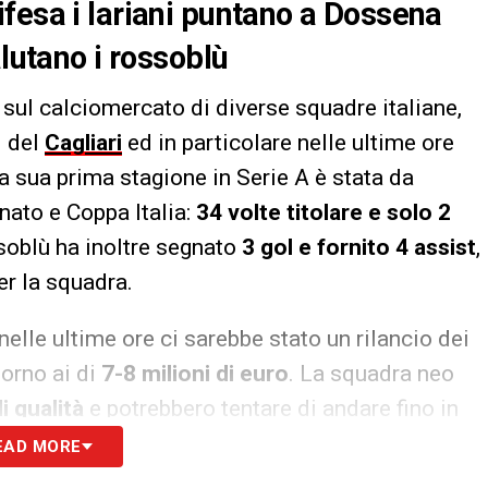
fesa i lariani puntano a Dossena
alutano i rossoblù
e sul calciomercato di diverse squadre italiane,
i del
Cagliari
ed in particolare nelle ultime ore
La sua prima stagione in Serie A è stata da
nato e Coppa Italia:
34 volte titolare e solo 2
ssoblù ha inoltre segnato
3 gol e fornito 4 assist
,
r la squadra.
 nelle ultime ore ci sarebbe stato un rilancio dei
torno ai di
7-8 milioni di euro
. La squadra neo
i qualità
e potrebbero tentare di andare fino in
EAD MORE