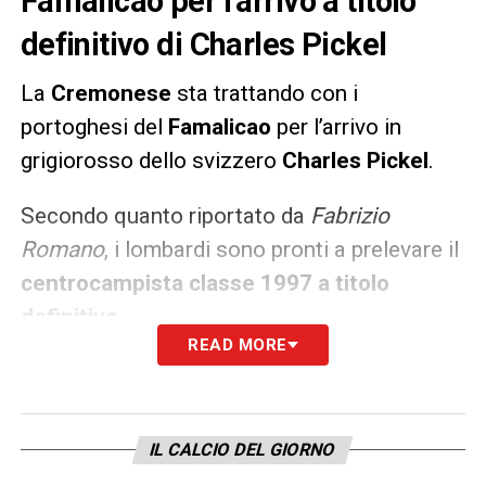
Famalicao per l’arrivo a titolo
definitivo di Charles Pickel
La
Cremonese
sta trattando con i
portoghesi del
Famalicao
per l’arrivo in
grigiorosso dello svizzero
Charles Pickel
.
Secondo quanto riportato da
Fabrizio
Romano
, i lombardi sono pronti a prelevare il
centrocampista classe 1997 a titolo
definitivo
.
READ MORE
LA PLAYLIST DELLE NOSTRE TOP NEWS
IL CALCIO DEL GIORNO