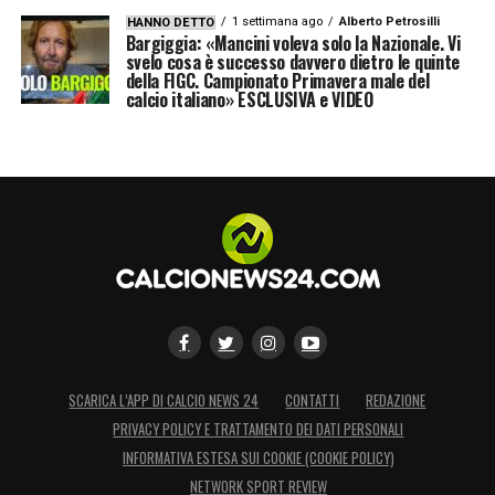
1 settimana ago
Alberto Petrosilli
HANNO DETTO
Bargiggia: «Mancini voleva solo la Nazionale. Vi
svelo cosa è successo davvero dietro le quinte
della FIGC. Campionato Primavera male del
calcio italiano» ESCLUSIVA e VIDEO
SCARICA L’APP DI CALCIO NEWS 24
CONTATTI
REDAZIONE
PRIVACY POLICY E TRATTAMENTO DEI DATI PERSONALI
INFORMATIVA ESTESA SUI COOKIE (COOKIE POLICY)
NETWORK SPORT REVIEW