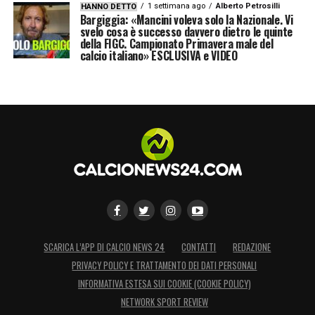
1 settimana ago
Alberto Petrosilli
HANNO DETTO
Bargiggia: «Mancini voleva solo la Nazionale. Vi
svelo cosa è successo davvero dietro le quinte
della FIGC. Campionato Primavera male del
calcio italiano» ESCLUSIVA e VIDEO
SCARICA L’APP DI CALCIO NEWS 24
CONTATTI
REDAZIONE
PRIVACY POLICY E TRATTAMENTO DEI DATI PERSONALI
INFORMATIVA ESTESA SUI COOKIE (COOKIE POLICY)
NETWORK SPORT REVIEW