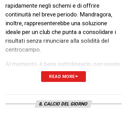
rapidamente negli schemi e di offrire
continuità nel breve periodo. Mandragora,
inoltre, rappresenterebbe una soluzione
ideale per un club che punta a consolidare i
risultati senza rinunciare alla solidità del
centrocampo.
Al momento, è bene sottolinearlo, non esiste
ancora un accordo definito tra le parti.
READ MORE
L’operazione è allo stadio di idea concreta, in
fase di valutazione da entrambe le dirigenze.
Un ruolo chiave lo giocheranno le volontà dei
IL CALCIO DEL GIORNO
due calciatori, oltre all’eventuale necessità di
un conguaglio economico per equilibrare lo
scambio. I prossimi giorni potrebbero