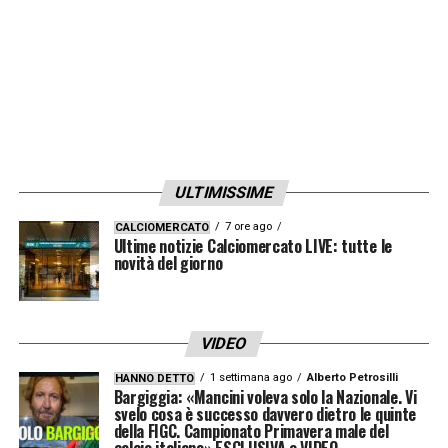
rivelarsi decisivi, soprattutto se i contatti tra
Firenze e Torino dovessero intensificarsi.
In ogni caso, l’asse Firenze-Torino sembra
destinato a scaldarsi ulteriormente. Il
calciomercato della Fiorentina, tra strategie,
ULTIMISSIME
valutazioni e opportunità, continua a offrire
spunti interessanti, confermando come il
7 ore ago
CALCIOMERCATO
Ultime notizie Calciomercato LIVE: tutte le
club viola sia determinato a muoversi con
novità del giorno
attenzione ma anche con ambizione per
rinforzare la squadra in vista delle prossime
VIDEO
sfide.
1 settimana ago
Alberto Petrosilli
HANNO DETTO
Bargiggia: «Mancini voleva solo la Nazionale. Vi
svelo cosa è successo davvero dietro le quinte
LA PLAYLIST DELLE NOSTRE TOP NEWS
della FIGC. Campionato Primavera male del
calcio italiano» ESCLUSIVA e VIDEO