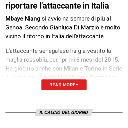
riportare l’attaccante in Italia
Mbaye Niang
si avvicina sempre di più al
Genoa. Secondo Gianluca Di Marzio è molto
vicino il ritorno in Italia dell’attaccante.
L’attaccante senegalese ha già vestito la
maglia rossoblù, per i primi 6 mesi del 2015.
Ha giocato anche con
Milan
e
Torino
in Serie
A. Il suo arrivo potrebbe liberare
Scamacca
.
READ MORE
LA PLAYLIST DELLE NOSTRE TOP NEWS
IL CALCIO DEL GIORNO