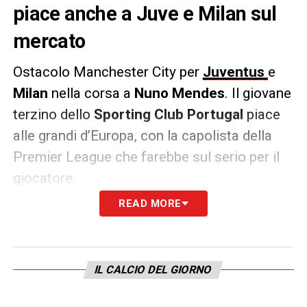
piace anche a Juve e Milan sul
mercato
Ostacolo Manchester City per
Juventus
e
Milan
nella corsa a
Nuno Mendes
. Il giovane
terzino dello
Sporting Club Portugal
piace
alle grandi d’Europa, con la capolista della
Premier League che farebbe sul serio per il
giocatore.
READ MORE
Come riporta il quotidiano Record, il City
sarebbe pronto all’offensiva per Nuno
Mendes anche se vorrebbe mettere sul
IL CALCIO DEL GIORNO
piatto una cifra inferiore rispetto ai 70
milioni di euro della clausola rescissoria.