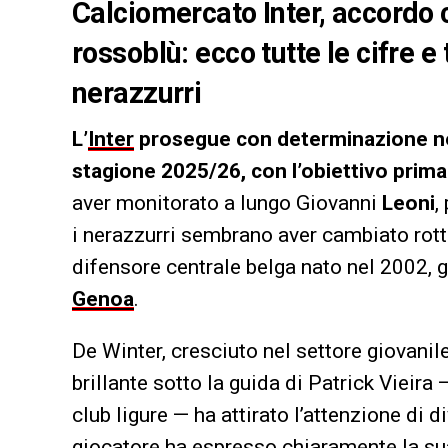
Calciomercato Inter, accordo 
rossoblù: ecco tutte le cifre e 
nerazzurri
L’
Inter
prosegue con determinazione nella
stagione 2025/26, con l’obiettivo primar
aver monitorato a lungo Giovanni
Leoni
,
i nerazzurri sembrano aver cambiato rot
difensore centrale belga nato nel 2002, g
Genoa
.
De Winter, cresciuto nel settore giovani
brillante sotto la guida di Patrick Vieir
club ligure — ha attirato l’attenzione di di
giocatore ha espresso chiaramente la sua 