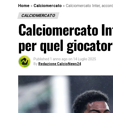
Home
»
Calciomercato
»
Calciomercato Inter, accordo
CALCIOMERCATO
Calciomercato In
per quel giocatore
Published
1 anno ago
on
14 Luglio 2025
By
Redazione CalcioNews24