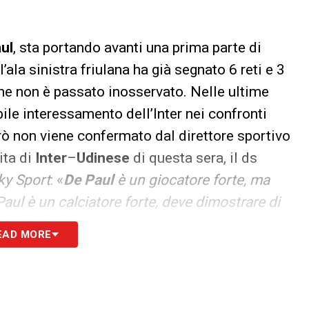
ul
, sta portando avanti una prima parte di
’ala sinistra friulana ha già segnato 6 reti e 3
che non è passato inosservato. Nelle ultime
bile interessamento dell’Inter nei confronti
rò non viene confermato dal direttore sportivo
ita di
Inter
–
Udinese
di questa sera, il ds
ky Sport
: «
De Paul
è un giocatore forte, ma
 Paul è un calciatore forte, deve dimostrare di
der, poi per lui sicuramente si apriranno strade
EAD MORE
S