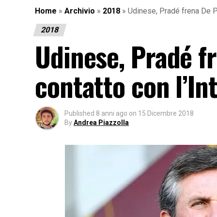
Home
»
Archivio
»
2018
»
Udinese, Pradé frena De Pa
2018
Udinese, Pradé f
contatto con l’In
Published
8 anni ago
on
15 Dicembre 2018
By
Andrea Piazzolla