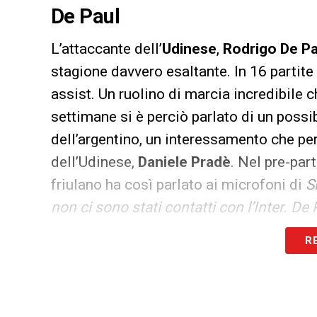
De Paul
L’attaccante dell’
Udinese
,
Rodrigo De Pa
stagione davvero esaltante. In 16 partite l
assist. Un ruolino di marcia incredibile 
settimane si è perciò parlato di un possi
dell’argentino, un interessamento che pe
dell’Udinese,
Daniele Pradè
. Nel pre-part
friulano ha così parlato ai microfoni di
S
non ci sono stati contatti con l’Inter. De
dare l’anima ed essere trascinatore e lea
R
importanti
».
LA PLAYLIST DELLE NOSTRE TOP NEW