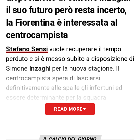
il suo futuro però resta incerto,
la Fiorentina è interessata al
centrocampista
Stefano Sensi
vuole recuperare il tempo
perduto e si è messo subito a disposizione di
Simone
Inzaghi
per la nuova stagione. Il
centrocampista spera di lasciarsi
definitivamente alle spalle gli infortuni ed
essere determinante per la squadra
campione d’Italia.
READ MORE
La
Fiorentina
intanto – scrive il
Corriere
dello Sport
– resta concretamene
IL CALCIO DEL GIORNO