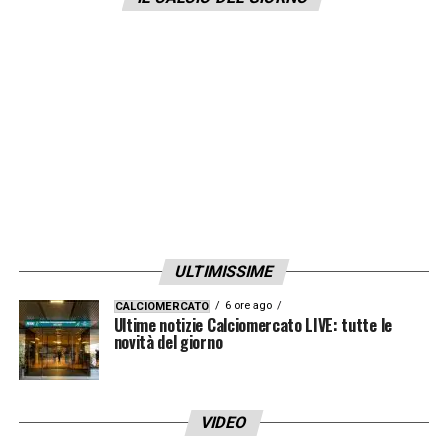
interessata a Sensi, anche se
Simone
Inzaghi
ha espresso la sua stima nel
giocatore e di contare su di lui in vista della
prossima stagione. Da valutare però le
intenzioni dell’Inter nel caso in cui la
Fiorentina dovesse presentare un’offerta
congrua per la il cartellino di Sensi.
LA PLAYLIST DELLE NOSTRE TOP NEWS
ULTIMISSIME
6 ore ago
CALCIOMERCATO
Ultime notizie Calciomercato LIVE: tutte le
novità del giorno
VIDEO