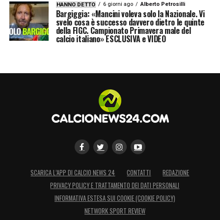
6 giorni ago
Alberto Petrosilli
HANNO DETTO
Bargiggia: «Mancini voleva solo la Nazionale. Vi
svelo cosa è successo davvero dietro le quinte
della FIGC. Campionato Primavera male del
calcio italiano» ESCLUSIVA e VIDEO
SCARICA L’APP DI CALCIO NEWS 24
CONTATTI
REDAZIONE
PRIVACY POLICY E TRATTAMENTO DEI DATI PERSONALI
INFORMATIVA ESTESA SUI COOKIE (COOKIE POLICY)
NETWORK SPORT REVIEW