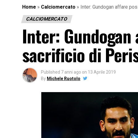
Home
»
Calciomercato
»
Inter: Gundogan affare possi
CALCIOMERCATO
Inter: Gundogan a
sacrificio di Peri
Published
7 anni ago
on
13 Aprile 2019
By
Michele Ruotolo