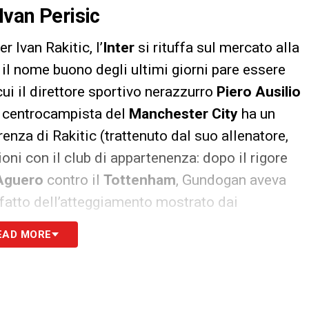
Ivan Perisic
r Ivan Rakitic, l’
Inter
si rituffa sul mercato alla
: il nome buono degli ultimi giorni pare essere
cui il direttore sportivo nerazzurro
Piero Ausilio
Il centrocampista del
Manchester City
ha un
renza di Rakitic (trattenuto dal suo allenatore,
ioni con il club di appartenenza: dopo il rigore
Aguero
contro il
Tottenham
, Gundogan aveva
sfatto dell’atteggiamento mostrato dai
 del suo allenatore,
Pep Guardiola
(
«Non sono
EAD MORE
chester City è insomma tutt’altro che un’ipotesi
 dovrà fare dei grossi sforzi economici, segnala