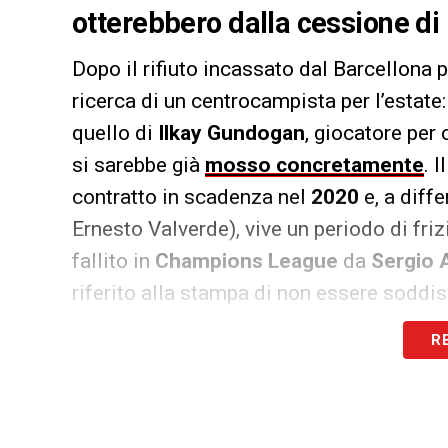
otterebbero dalla cessione di 
Dopo il rifiuto incassato dal Barcellona pe
ricerca di un centrocampista per l’estate
quello di
Ilkay Gundogan
, giocatore per 
si sarebbe già
mosso concretamente
. 
contratto in scadenza nel
2020
e, a diffe
Ernesto Valverde), vive un periodo di friz
fallito in
Champions League
da
Sergio 
riferito alla stampa di non essere soddi
compagni, beccandosi la risposta piccata
R
assolutamente d’accordo con lui»
).
La cessione del tedesco da parte del Man
irrealistica, ma per arrivare a lui l’Inter