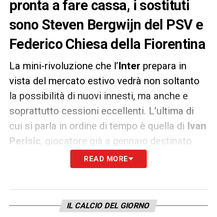
pronta a fare cassa, i sostituti
sono Steven Bergwijn del PSV e
Federico Chiesa della Fiorentina
La mini-rivoluzione che l’
Inter
prepara in
vista del mercato estivo vedrà non soltanto
la possibilità di nuovi innesti, ma anche e
soprattutto cessioni eccellenti. L’ultima di
cui si parla in ordine di tempo è quella di
Ivan
Perisic
, giocatore già a gennaio destinato
alla
Premier League
(per lui richieste da
READ MORE
parte dell’
Arsenal
prima e del
Tottenham
poi): l’esterno croato potrebbe essere
venduto dai nerazzurri per fare cassa.
IL CALCIO DEL GIORNO
Secondo quanto riportato stamane da
La