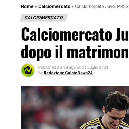
Home
»
Calciomercato
»
Calciomercato Juve, PRESS
CALCIOMERCATO
Calciomercato Ju
dopo il matrimon
Published
2 anni ago
on
21 Luglio 2024
By
Redazione CalcioNews24