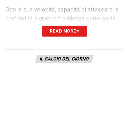
Con la sua velocità, capacità di attaccare la
profondità e grande freddezza sotto porta,
David rappresenta una scommessa calcolata
READ MORE
per il nuovo progetto tecnico bianconero
. È
un attaccante moderno, in grado di muoversi
su tutto il fronte offensivo e dialogare con i
IL CALCIO DEL GIORNO
compagni, qualità che saranno preziose per il
nuovo allenatore, intenzionato a dare
maggiore dinamismo al reparto avanzato. Il
canadese è anche un profilo che piace molto
alla proprietà e a
Comolli
per età, potenziale
e visibilità internazionale, essendo il simbolo
di una generazione d’oro del calcio
nordamericano. Se tutto andrà come