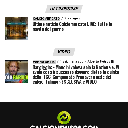
previsto, nelle prossime ore arriverà
ULTIMISSIME
l’ufficialità, e Jonathan David potrà iniziare a
3 ore ago
CALCIOMERCATO
scrivere il suo nuovo capitolo in bianconero.
Ultime notizie Calciomercato LIVE: tutte le
novità del giorno
LA PLAYLIST DELLE NOSTRE TOP NEWS
VIDEO
1 settimana ago
Alberto Petrosilli
HANNO DETTO
Bargiggia: «Mancini voleva solo la Nazionale. Vi
svelo cosa è successo davvero dietro le quinte
della FIGC. Campionato Primavera male del
calcio italiano» ESCLUSIVA e VIDEO