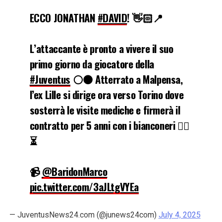
ECCO JONATHAN
#DAVID
! 👋🏻📍
L’attaccante è pronto a vivere il suo
primo giorno da giocatore della
#Juventus
⚪️⚫️ Atterrato a Malpensa,
l’ex Lille si dirige ora verso Torino dove
sosterrà le visite mediche e firmerà il
contratto per 5 anni con i bianconeri ✍🏻
⏳
📹
@BaridonMarco
pic.twitter.com/3aJLtgVYEa
— JuventusNews24.com (@junews24com)
July 4, 2025