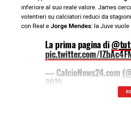
inferiore al suo reale valore. James cerc
volentieri su calciatori reduci da stagion
con Real e
Jorge
Mendes
: la Juve vuole
La prima pagina di
@tut
pic.twitter.com/IZbAc4F
— CalcioNews24.com (
2019
R
LA PLAYLIST DELLE NOSTRE TOP NEW