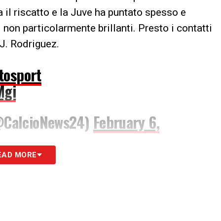
a il riscatto e la Juve ha puntato spesso e
i non particolarmente brillanti. Presto i contatti
 J. Rodriguez.
tosport
Mgi
@CalcioNews24)
February 6,
EAD MORE
S