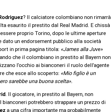
Rodriguez
? Il calciatore colombiano non rimarrà
ta esaurito il prestito dal Real Madrid. E chissà
essere proprio Torino, dopo le ultime aperture
 dato un endorsement pubblico alla società
ort in prima pagina titola:
«James alla Ju
ve»
ando che il colombiano in prestito al Bayern non
izzano l’occhio ai bianconeri il ruolo dell’agente
dre che esce allo scoperto:
«Mio figlio è un
nero sarebbe una buona scelta».
id
. Il giocatore, in prestito al Bayern, non
 I bianconeri potrebbero strappare un prezzo di
uez
a una cifra importante ma probabilmente