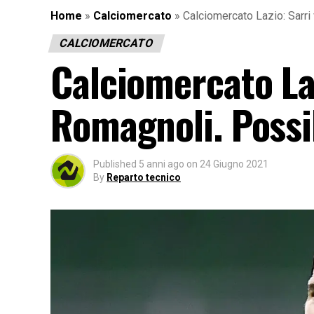
Home
»
Calciomercato
»
Calciomercato Lazio: Sarri
CALCIOMERCATO
Calciomercato Laz
Romagnoli. Possib
Published
5 anni ago
on
24 Giugno 2021
By
Reparto tecnico