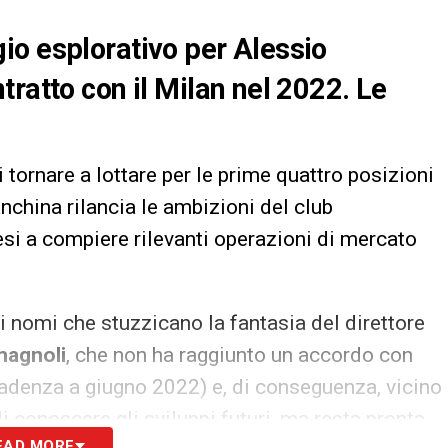
io esplorativo per Alessio
ratto con il Milan nel 2022. Le
i tornare a lottare per le prime quattro posizioni
anchina rilancia le ambizioni del club
si a compiere rilevanti operazioni di mercato
ei nomi che stuzzicano la fantasia del direttore
magnoli
, che non ha raggiunto un accordo con
scadenza a giugno 2022) e, di conseguenza, vicino
di conoscere gli sviluppi futuri, ma resta pronta
EAD MORE