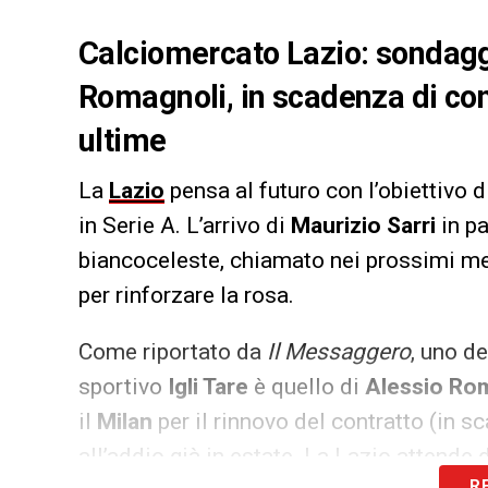
Calciomercato Lazio: sondagg
Romagnoli, in scadenza di cont
ultime
La
Lazio
pensa al futuro con l’obiettivo d
in Serie A. L’arrivo di
Maurizio Sarri
in p
biancoceleste, chiamato nei prossimi me
per rinforzare la rosa.
Come riportato da
Il Messaggero
, uno d
sportivo
Igli Tare
è quello di
Alessio Ro
il
Milan
per il rinnovo del contratto (in 
all’addio già in estate. La Lazio attende 
R