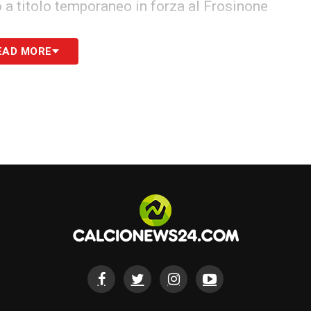
 a titolo temporaneo in forza al Frosinone
EAD MORE
ddisfazioni per il prosieguo della sua carriera
S