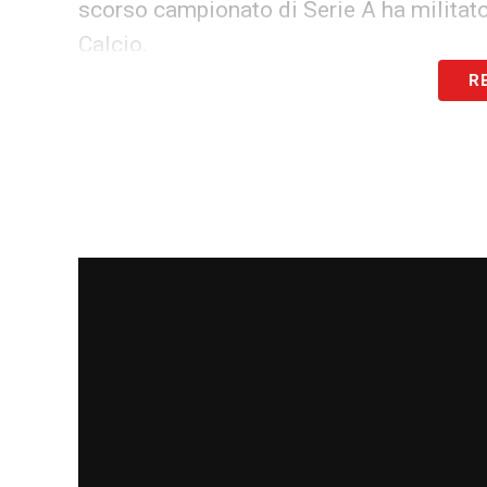
scorso campionato di Serie A ha militato
Calcio.
R
Atalanta BC augura a Caleb le migliori so
sportiva.
LA PLAYLIST DELLE NOSTRE TOP NEW