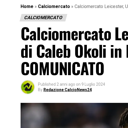
Home
»
Calciomercato
»
Calciomercato Leicester, U
CALCIOMERCATO
Calciomercato Lei
di Caleb Okoli in 
COMUNICATO
Published
2 anni ago
on
9 Luglio 2024
By
Redazione CalcioNews24