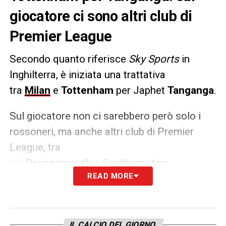
giocatore ci sono altri club di
Premier League
Secondo quanto riferisce
Sky Sports
in
Inghilterra, è iniziata una trattativa
tra
Milan
e
Tottenham
per Japhet
Tanganga
.
Sul giocatore non ci sarebbero però solo i
rossoneri, ma anche altri club di Premier
League, tra
cui
Bournemouth
e
Southampton
.
READ MORE
LA PLAYLIST DELLE NOSTRE TOP NEWS
IL CALCIO DEL GIORNO