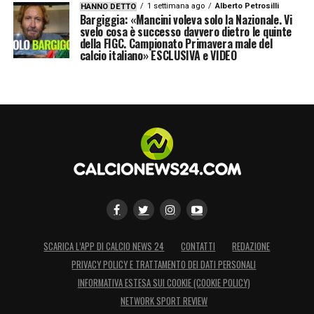
1 settimana ago
Alberto Petrosilli
HANNO DETTO
Bargiggia: «Mancini voleva solo la Nazionale. Vi
svelo cosa è successo davvero dietro le quinte
della FIGC. Campionato Primavera male del
calcio italiano» ESCLUSIVA e VIDEO
SCARICA L’APP DI CALCIO NEWS 24
CONTATTI
REDAZIONE
PRIVACY POLICY E TRATTAMENTO DEI DATI PERSONALI
INFORMATIVA ESTESA SUI COOKIE (COOKIE POLICY)
NETWORK SPORT REVIEW