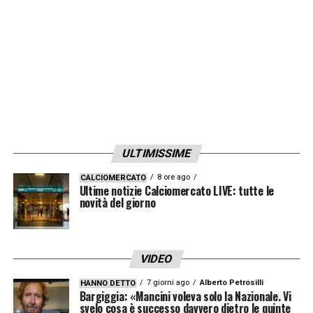
sempre più frequenti i contati avuti tra i
dirigenti rossoneri e Gabriel Morales, agente
del calciatore
Hector Herrera
. Il
centrocampista messicano classe 1990
andrà in scadenza a fine stagione e
rappresenta senz’altro una buona occasione
per rinforzare il centrocampo di Gennaro
ULTIMISSIME
Gattuso.
8 ore ago
CALCIOMERCATO
Ultime notizie Calciomercato LIVE: tutte le
novità del giorno
L’altro obiettivo del Milan in vista del
calciomercato estivo è Allan
Saint-Maximin
,
giovane ala di talento in forza al
Nizza
.
VIDEO
L’esterno d’attacco francese sarebbe un
7 giorni ago
Alberto Petrosilli
HANNO DETTO
profilo perfetto per Gattuso e Leonardo sta
Bargiggia: «Mancini voleva solo la Nazionale. Vi
svelo cosa è successo davvero dietro le quinte