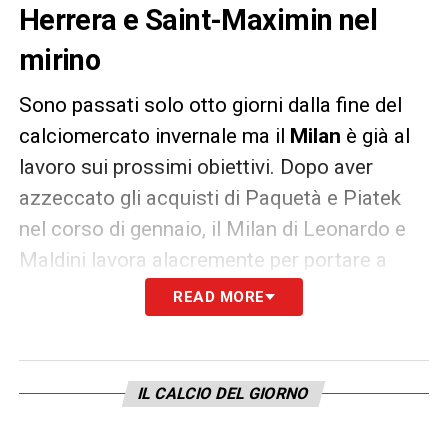
Herrera e Saint-Maximin nel
mirino
Sono passati solo otto giorni dalla fine del
calciomercato invernale ma il
Milan
è già al
lavoro sui prossimi obiettivi. Dopo aver
azzeccato gli acquisti di Paquetà e Piatek
nel corso di gennaio, il Milan di Leonardo e
Maldini lavora alacremente per portare a
termine altre operazioni in vista di giugno.
READ MORE
Due sono le direttrici su cui verrà fatto il
lavoro di rafforzamento: un parametro zero e
un giovane di prospettiva. E i nomi sono
IL CALCIO DEL GIORNO
quelli circolati ormai da diverso tempo.
Secondo il
Corriere dello Sport
, infatti, sono