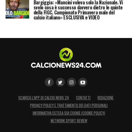
Bargiggia: «Mancini voleva solo la Nazionale. Vi
svelo cosa è successo davvero dietro le quinte
della FIGC. Campionato Primavera male del
calcio italiano» ESCLUSIVA e VIDEO
SCARICA L’APP DI CALCIO NEWS 24
CONTATTI
REDAZIONE
PRIVACY POLICY E TRATTAMENTO DEI DATI PERSONALI
INFORMATIVA ESTESA SUI COOKIE (COOKIE POLICY)
NETWORK SPORT REVIEW