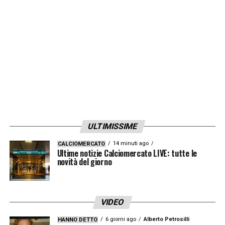
formalizzazione dell’accordo il
Chelsea
è
perciò pronto a fare sul serio con un’offerta
intorno ai 35 milioni di euro. Ma non solo, su
Maignan
c’è anche l’
Aston Villa
.
LA PLAYLIST DELLE NOSTRE TOP NEWS
ULTIMISSIME
14 minuti ago
CALCIOMERCATO
Ultime notizie Calciomercato LIVE: tutte le
novità del giorno
VIDEO
6 giorni ago
Alberto Petrosilli
HANNO DETTO