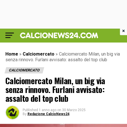
×
Home
»
Calciomercato
»
Calciomercato Milan, un big via
senza rinnovo. Furlani avvisato: assalto del top club
CALCIOMERCATO
Calciomercato Milan, un big via
senza rinnovo. Furlani avvisato:
assalto del top club
Published
1 anno ago
on
30 Marzo 2025
By
Redazione CalcioNews24