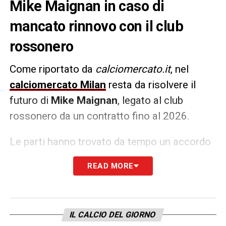
Mike Maignan in caso di
mancato rinnovo con il club
rossonero
Come riportato da
calciomercato.it
, nel
calciomercato Milan
resta da risolvere il
futuro di
Mike Maignan
, legato al club
rossonero da un contratto fino al 2026.
Le parti hanno trovato da tempo un accordo
per allungare la scadenza al 2028 (con
READ MORE
opzione al 2029) a 5 milioni di euro più
bonus, ma il
Milan
ha al momento congelato i
discorsi e non sembra convinto del
IL CALCIO DEL GIORNO
rendimento del francese. Senza