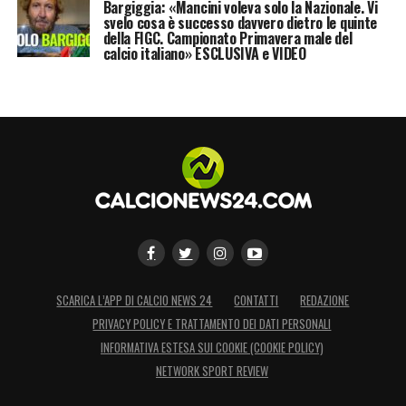
Bargiggia: «Mancini voleva solo la Nazionale. Vi
svelo cosa è successo davvero dietro le quinte
della FIGC. Campionato Primavera male del
calcio italiano» ESCLUSIVA e VIDEO
SCARICA L’APP DI CALCIO NEWS 24
CONTATTI
REDAZIONE
PRIVACY POLICY E TRATTAMENTO DEI DATI PERSONALI
INFORMATIVA ESTESA SUI COOKIE (COOKIE POLICY)
NETWORK SPORT REVIEW