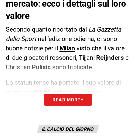
mercato: ecco i dettagli sul loro
valore
Secondo quanto riportato dal
La Gazzetta
dello Sport
nell’edizione odierna, ci sono
buone notizie per il
Milan
visto che il valore
di due giocatori rossoneri, Tijjani
Reijnders
e
Christian
Pulisic
sono triplicate.
Lo statunitense
ha portato il suo valore di
nuovo sui
60-65 milioni
, la stessa
READ MORE
quotazione di quattro anni fa, quando
militava nel
Chelsea
. Il valore di
Reijnders,
invece,
è ancora più alto: pagato 20 milioni
all’AZ Alkmaar, oggi la valutazione
IL CALCIO DEL GIORNO