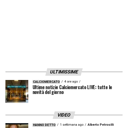
dell’olandese si aggira intorno ai
75 milioni
.
LA PLAYLIST DELLE NOSTRE TOP NEWS
ULTIMISSIME
4 ore ago
CALCIOMERCATO
Ultime notizie Calciomercato LIVE: tutte le
novità del giorno
VIDEO
1 settimana ago
Alberto Petrosilli
HANNO DETTO