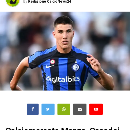
By
Redazione CalcioNews24