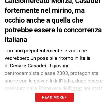
Calciomercato Monza, Casadei
fortemente nel mirino, ma
occhio anche a quella che
potrebbe essere la concorrenza
italiana
Tornano prepotentemente le voci che
vedrebbero un possibile ritorno in Italia
di
Cesare Casadei
. Il giovane
centrocampista classe 2003, protagonista
anche con le giovanili dell’Italia, dopo essere
cresciuto nella Primavera dell’
Inter
era stato
ceduto dai nerazzurri al
Chelsea
per una
READ MORE
cifra che ha permesso al club di fare