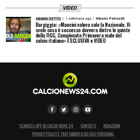
VIDEO
1 settimana ago
Alberto Petrosilli
HANNO DETTO
Bargiggia: «Mancini voleva solo la Nazionale. Vi
svelo cosa è successo davvero dietro le quinte
della FIGC. Campionato Primavera male del
calcio italiano» ESCLUSIVA e VIDEO
SCARICA L’APP DI CALCIO NEWS 24
CONTATTI
REDAZIONE
PRIVACY POLICY E TRATTAMENTO DEI DATI PERSONALI