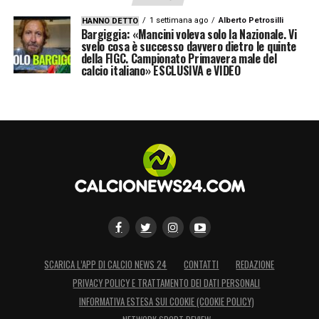
1 settimana ago
Alberto Petrosilli
HANNO DETTO
Bargiggia: «Mancini voleva solo la Nazionale. Vi
svelo cosa è successo davvero dietro le quinte
della FIGC. Campionato Primavera male del
calcio italiano» ESCLUSIVA e VIDEO
SCARICA L’APP DI CALCIO NEWS 24
CONTATTI
REDAZIONE
PRIVACY POLICY E TRATTAMENTO DEI DATI PERSONALI
INFORMATIVA ESTESA SUI COOKIE (COOKIE POLICY)