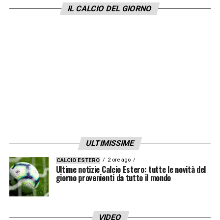
IL CALCIO DEL GIORNO
di un colpo sensazionale per il Napoli di
Antonio Conte
, che accoglie un giocatore di
livello mondiale e dimostra le sue ambizioni
in vista della nuova stagione. L’arrivo di De
Bruyne rappresenta una svolta importante
nel mercato azzurro, destinata a infiammare i
tifosi.
ULTIMISSIME
2 ore ago
CALCIO ESTERO
Ultime notizie Calcio Estero: tutte le novità del
giorno provenienti da tutto il mondo
LA PLAYLIST DELLE NOSTRE TOP NEWS
VIDEO