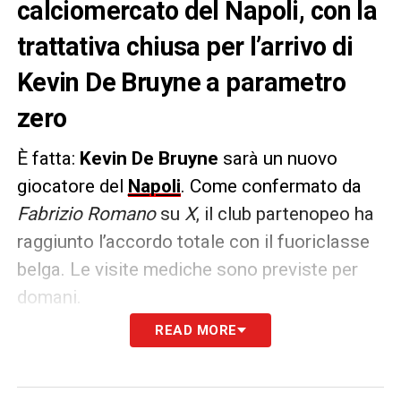
calciomercato del Napoli, con la
trattativa chiusa per l’arrivo di
Kevin De Bruyne a parametro
zero
È fatta:
Kevin De Bruyne
sarà un nuovo
giocatore del
Napoli
. Come confermato da
Fabrizio Romano
su
X
, il club partenopeo ha
raggiunto l’accordo totale con il fuoriclasse
belga. Le visite mediche sono previste per
domani.
READ MORE
Dopo il via libera definitivo arrivato nelle
ultime ore
, De Bruyne firmerà un contratto di
due anni con opzione per un terzo. Si tratta