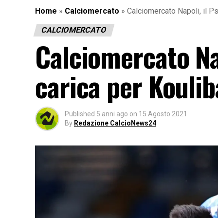
Home
»
Calciomercato
»
Calciomercato Napoli, il Ps
CALCIOMERCATO
Calciomercato Nap
carica per Koulib
Published
5 anni ago
on
15 Agosto 2021
By
Redazione CalcioNews24