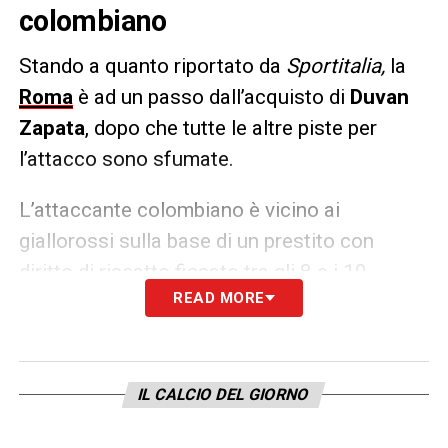
colombiano
Stando a quanto riportato da
Sportitalia,
la
Roma
è ad un passo dall’acquisto di
Duvan
Zapata
, dopo che tutte le altre piste per
l’attacco sono sfumate.
L’attaccante colombiano è vicino ai
giallorossi sulla base di un prestito con
diritto di riscatto fissato tra gli 8 e i 10
READ MORE
milioni di euro.
LA PLAYLIST DELLE NOSTRE TOP NEWS
IL CALCIO DEL GIORNO