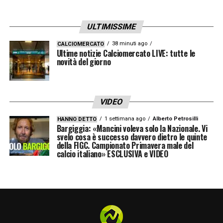
che sta pianificando un rafforzamento
mirato in vista dei prossimi impegni
ULTIMISSIME
stagionali.
38 minuti ago
CALCIOMERCATO
Ultime notizie Calciomercato LIVE: tutte le
Il
calciomercato della Sampdoria
novità del giorno
, dunque, si
conferma vivace e ricco di spunti, con la
situazione Ioannou che potrebbe diventare
VIDEO
uno dei dossier più significativi di questa
1 settimana ago
Alberto Petrosilli
HANNO DETTO
finestra di trattative.
Bargiggia: «Mancini voleva solo la Nazionale. Vi
svelo cosa è successo davvero dietro le quinte
della FIGC. Campionato Primavera male del
LA PLAYLIST DELLE NOSTRE TOP NEWS
calcio italiano» ESCLUSIVA e VIDEO