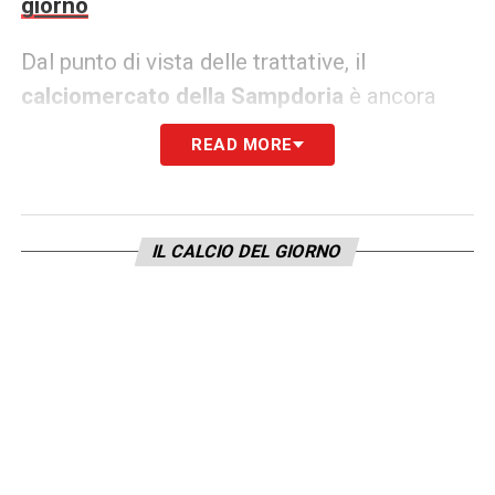
giorno
Dal punto di vista delle trattative, il
calciomercato della Sampdoria
è ancora
nella fase iniziale dei dialoghi, ma le parti
READ MORE
sembrano intenzionate a trovare un’intesa in
tempi ragionevoli. Rimane da definire la
formula: un trasferimento a titolo definitivo o
IL CALCIO DEL GIORNO
un prestito con diritto o obbligo di riscatto
sono entrambe opzioni possibili e già
adottate in precedenti operazioni simili.
L’eventuale cessione di Ioannou
consentirebbe, inoltre, alla Sampdoria di
liberare risorse economiche e spazio
salariale, un aspetto cruciale per una società