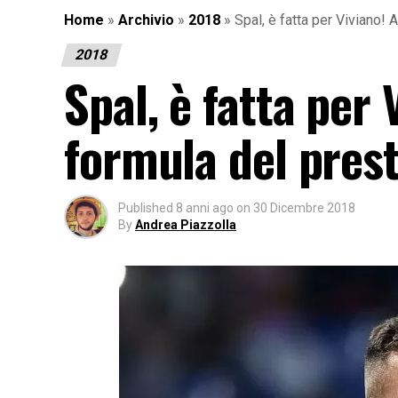
Home
»
Archivio
»
2018
»
Spal, è fatta per Viviano! 
2018
Spal, è fatta per 
formula del pres
Published
8 anni ago
on
30 Dicembre 2018
By
Andrea Piazzolla