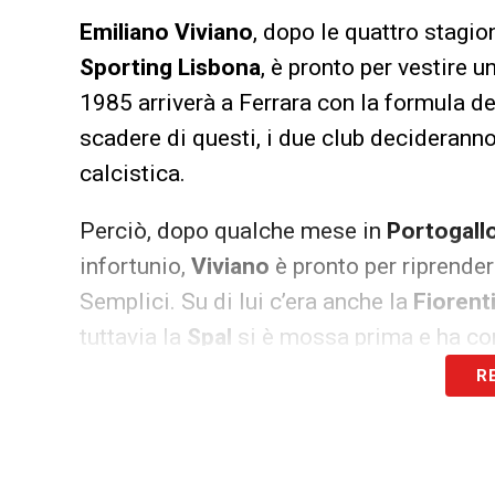
Emiliano Viviano
, dopo le quattro stagio
Sporting
Lisbona
, è pronto per vestire u
1985 arriverà a Ferrara con la formula de
scadere di questi, i due club deciderann
calcistica.
Perciò, dopo qualche mese in
Portogall
infortunio,
Viviano
è pronto per riprender
Semplici. Su di lui c’era anche la
Fiorent
tuttavia la
Spal
si è mossa prima e ha con
R
LA PLAYLIST DELLE NOSTRE TOP NEW