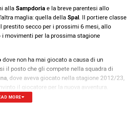
ni alla
Sampdoria
e la breve parentesi allo
n’altra maglia: quella della
Spal
. Il portiere classe
l prestito secco per i prossimi 6 mesi, allo
o i movimenti per la prossima stagione
o
dove non ha mai giocato a causa di un
si il posto che gli compete nella squadra di
ina
, dove aveva giocato nella stagione 2012/23,
vinto il giocatore per la nuova avventura.
EAD MORE
S