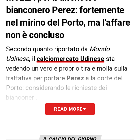
bianconero Perez: fortemente
nel mirino del Porto, ma l’affare
non è concluso
Secondo quanto riportato da
Mondo
Udinese
, il
calciomercato Udinese
sta
vedendo un vero e proprio tira e molla sulla
trattativa per portare
Perez
alla corte del
Porto: considerando le richieste dei
bianconeri.
READ MORE
Nehuen Perez continua ad essere
protagonista sul mercato sotto tutti i punti
di vista. Il Porto vuole fare il possibile per
IL CALCIO DEL GIORNO