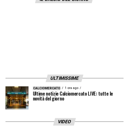
assicurarsi le sue prestazioni
.
L’ultima
offerta dei portoghesi si aggira sui 15
milioni+bonus, ma l’Udinese non ha
intenzione di scendere dai 20 totali.
Cambiando rapidamente discorso
LA PLAYLIST DELLE NOSTRE TOP NEWS
ULTIMISSIME
1 ora ago
CALCIOMERCATO
Ultime notizie Calciomercato LIVE: tutte le
novità del giorno
VIDEO