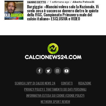
1 settimana ago
Alberto Petrosilli
HANNO DETTO
Bargiggia: «Mancini voleva solo la Nazionale. Vi
svelo cosa è successo davvero dietro le quinte
della FIGC. Campionato Primavera male del
calcio italiano» ESCLUSIVA e VIDEO
SCARICA L’APP DI CALCIO NEWS 24
CONTATTI
REDAZIONE
PRIVACY POLICY E TRATTAMENTO DEI DATI PERSONALI
INFORMATIVA ESTESA SUI COOKIE (COOKIE POLICY)
NETWORK SPORT REVIEW