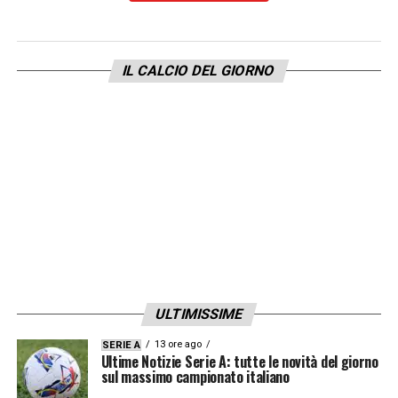
diverse big del calcio italiano: su tutte
Inter
,
Napoli
e il
Bologna
, con i nerazzurri che
IL CALCIO DEL GIORNO
avrebbero provato ad avanzare rispetto alla
concorrenza in vista di giugno.
LA PLAYLIST DELLE NOSTRE TOP NEWS
ULTIMISSIME
13 ore ago
SERIE A
Ultime Notizie Serie A: tutte le novità del giorno
sul massimo campionato italiano