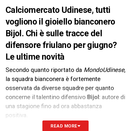
Calciomercato Udinese, tutti
vogliono il gioiello bianconero
Bijol. Chi è sulle tracce del
difensore friulano per giugno?
Le ultime novità
Secondo quanto riportato da
MondoUdinese
,
la squadra bianconera è fortemente
osservata da diverse squadre per quanto
concerne il talentino difensivo
Bijol
: autore di
una stagione fino ad ora abbastanza
positiva.
READ MORE
Il
calciomercato Udinese
vede l’interesse di