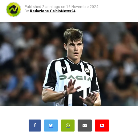
Published
2 anni ago
on
16 Novembre 2024
By
Redazione CalcioNews24