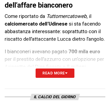
dell’affare bianconero
Come riportato da
Tuttomercatoweb
, il
calciomercato dell’Udinese
si sta facendo
abbastanza interessante: soprattutto con il
riscatto dell’attaccante Lucca dietro l’angolo.
I bianconeri avevano pagato
700 mila euro
per il prestito dell’azzurro con un’opzione per
il riscatto dal Pisa fissata a 8 milioni.
READ MORE
Processo che l’
Udinese
attuerà.
LA PLAYLIST DELLE NOSTRE TOP NEWS
IL CALCIO DEL GIORNO