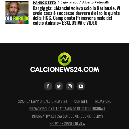
6 giorni ago
Alberto Petrosilli
HANNO DETTO
Bargiggia: «Mancini voleva solo la Nazionale. Vi
svelo cosa è successo davvero dietro le quinte
della FIGC. Campionato Primavera male del
calcio italiano» ESCLUSIVA e VIDEO
SCARICA L’APP DI CALCIO NEWS 24
CONTATTI
REDAZIONE
PRIVACY POLICY E TRATTAMENTO DEI DATI PERSONALI
INFORMATIVA ESTESA SUI COOKIE (COOKIE POLICY)
NETWORK SPORT REVIEW