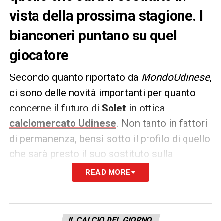
vista della prossima stagione. I
bianconeri puntano su quel
giocatore
Secondo quanto riportato da
MondoUdinese
,
ci sono delle novità importanti per quanto
concerne il futuro di
Solet
in ottica
calciomercato Udinese
. Non tanto in fattori
di permanenza, bensì sotto il profilo di quello
che sarà presto il suo sostituto sulla
retroguardia.
READ MORE
Uno degli indiziati principali e sicuramente
Bertola
dello
Spezia
: già seguito dal Bologna
IL CALCIO DEL GIORNO