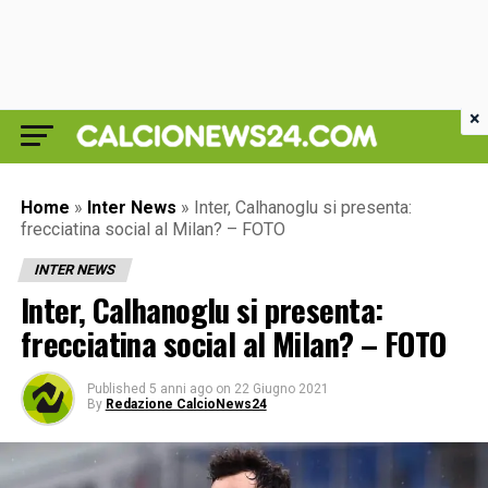
×
Home
»
Inter News
»
Inter, Calhanoglu si presenta:
frecciatina social al Milan? – FOTO
INTER NEWS
Inter, Calhanoglu si presenta:
frecciatina social al Milan? – FOTO
Published
5 anni ago
on
22 Giugno 2021
By
Redazione CalcioNews24