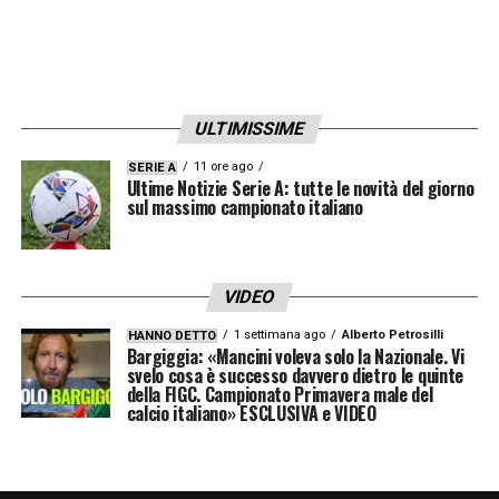
POCHI
CAMBI
IN
PANCHINA
–
«Crisi o
continuità? Un po’ e un po’. I presidenti sono
attenti a non buttare via i soldi e apprezzano
ULTIMISSIME
il lavoro fatto. Si cambiava per moda. Mi
sono piaciuti Italiano della Fiorentina, ha
11 ore ago
SERIE A
Ultime Notizie Serie A: tutte le novità del giorno
trasmesso idee nuove, Tudor e Juric che ha
sul massimo campionato italiano
dato un’identità al Torino. E poi Mourinho
che ha vinto. Su Pioli chapeau».
VIDEO
ITALIA
FUORI
DAL
MONDIALE
–
«Agli
1 settimana ago
Alberto Petrosilli
HANNO DETTO
Bargiggia: «Mancini voleva solo la Nazionale. Vi
Europei vedevo una squadra compatta,
svelo cosa è successo davvero dietro le quinte
della FIGC. Campionato Primavera male del
lottava e si stimavano: non c’era lo stesso
calcio italiano» ESCLUSIVA e VIDEO
spirito nelle qualificazioni. Perdevano palla e
mancava rabbia. Dopo anni senza vincere si