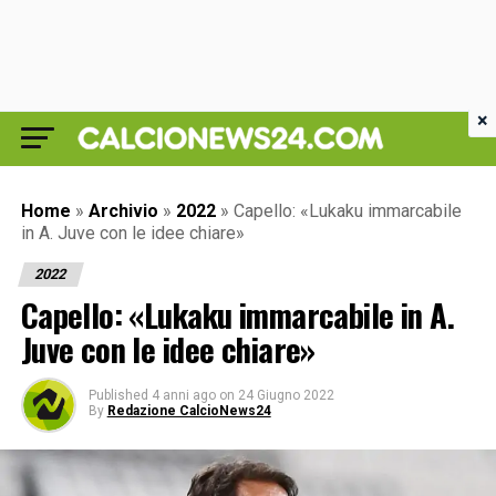
×
Home
»
Archivio
»
2022
»
Capello: «Lukaku immarcabile
in A. Juve con le idee chiare»
2022
Capello: «Lukaku immarcabile in A.
Juve con le idee chiare»
Published
4 anni ago
on
24 Giugno 2022
By
Redazione CalcioNews24