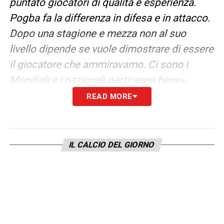
puntato giocatori di qualità e esperienza.
Pogba fa la differenza in difesa e in attacco.
Dopo una stagione e mezza non al suo
livello dipende se vuole dimostrare di essere
il giocatore che ammiravamo. Ci sono i
Mondiali e i nazionali partiranno bene».
READ MORE
DIFENSORI
CARI
–
«Per forza, non ci sono.
Pensi cosa costerebbero Baresi, Maldini,
Cannavaro, Thuram, Nesta. Al di là di
IL CALCIO DEL GIORNO
squadre come Manchester City e Psg, non
tante possono spendere. L’anno scorso i più
pagati furono Lukaku e Grealish, 115 milioni:
è la dimostrazione che serve molta
attenzione».