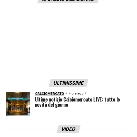
personali e politiche che certamente in
questo caso nulla hanno a che vedere con il
contesto informale ed amichevole in cui si è
svolto l’episodio. Il ritiro della squadra deve
proseguire nel massimo impegno sportivo e
nel clima di serenità che si è respirato fino
ad oggi».
LA PLAYLIST DELLE NOSTRE TOP NEWS
ULTIMISSIME
4 ore ago
CALCIOMERCATO
Ultime notizie Calciomercato LIVE: tutte le
novità del giorno
VIDEO