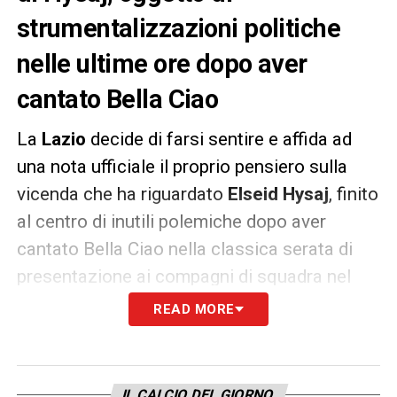
strumentalizzazioni politiche
nelle ultime ore dopo aver
cantato Bella Ciao
La
Lazio
decide di farsi sentire e affida ad
una nota ufficiale il proprio pensiero sulla
vicenda che ha riguardato
Elseid Hysaj
, finito
al centro di inutili polemiche dopo aver
cantato Bella Ciao nella classica serata di
presentazione ai compagni di squadra nel
ritiro di Auronzo:
READ MORE
«È compito della Società tutelare un proprio
tesserato e sottrarlo a strumentalizzazioni
IL CALCIO DEL GIORNO