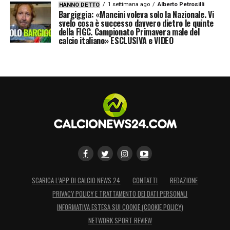
1 settimana ago
Alberto Petrosilli
HANNO DETTO
Bargiggia: «Mancini voleva solo la Nazionale. Vi
svelo cosa è successo davvero dietro le quinte
della FIGC. Campionato Primavera male del
calcio italiano» ESCLUSIVA e VIDEO
SCARICA L’APP DI CALCIO NEWS 24
CONTATTI
REDAZIONE
PRIVACY POLICY E TRATTAMENTO DEI DATI PERSONALI
INFORMATIVA ESTESA SUI COOKIE (COOKIE POLICY)
NETWORK SPORT REVIEW