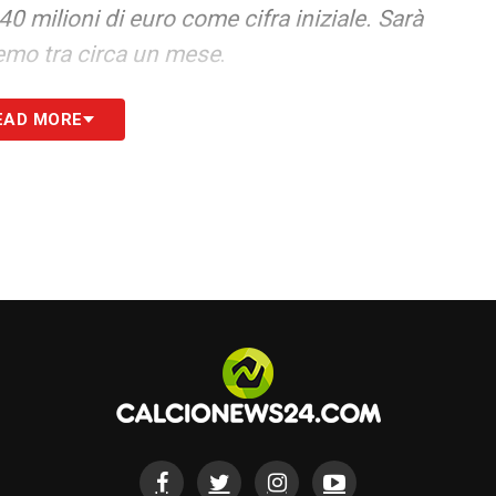
0 milioni di euro come cifra iniziale. Sarà
remo tra circa un mese
.
S
EAD MORE