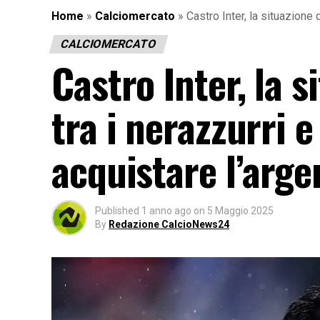
Home
»
Calciomercato
»
Castro Inter, la situazione d
CALCIOMERCATO
Castro Inter, la s
tra i nerazzurri e
acquistare l’arge
Published
1 anno ago
on
5 Maggio 2025
By
Redazione CalcioNews24