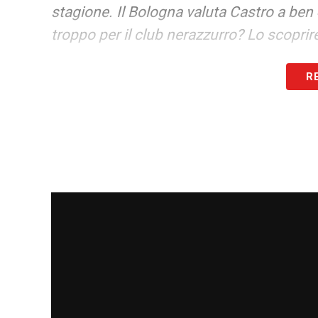
stagione. Il Bologna valuta Castro a ben 4
troppo per il club nerazzurro? Lo scopri
LA PLAYLIST DELLE NOSTRE TOP NEW
R