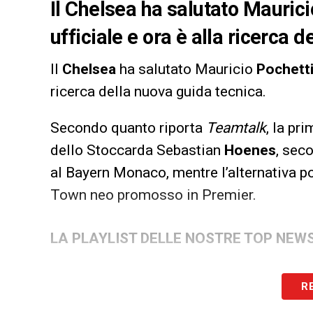
Il Chelsea ha salutato Mauric
ufficiale e ora è alla ricerca 
Il
Chelsea
ha salutato Mauricio
Pochett
ricerca della nuova guida tecnica.
Secondo quanto riporta
Teamtalk
, la pr
dello Stoccarda Sebastian
Hoenes
, sec
al Bayern Monaco, mentre l’alternativa p
Town neo promosso in Premier.
LA PLAYLIST DELLE NOSTRE TOP NEW
R