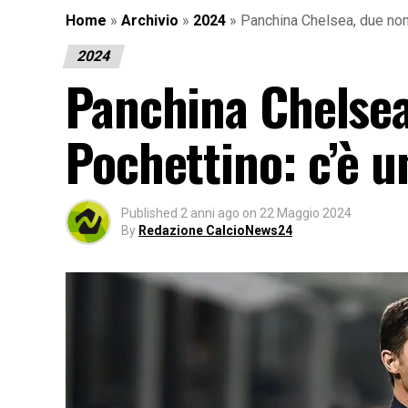
Home
»
Archivio
»
2024
»
Panchina Chelsea, due nomi
2024
Panchina Chelsea
Pochettino: c’è u
Published
2 anni ago
on
22 Maggio 2024
By
Redazione CalcioNews24