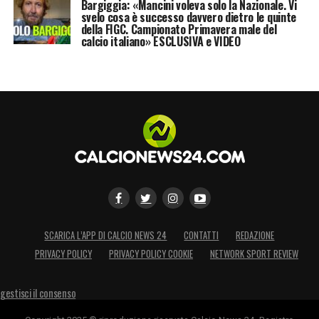
Bargiggia: «Mancini voleva solo la Nazionale. Vi
svelo cosa è successo davvero dietro le quinte
della FIGC. Campionato Primavera male del
calcio italiano» ESCLUSIVA e VIDEO
SCARICA L’APP DI CALCIO NEWS 24
CONTATTI
REDAZIONE
PRIVACY POLICY
PRIVACY POLICY COOKIE
NETWORK SPORT REVIEW
gestisci il consenso