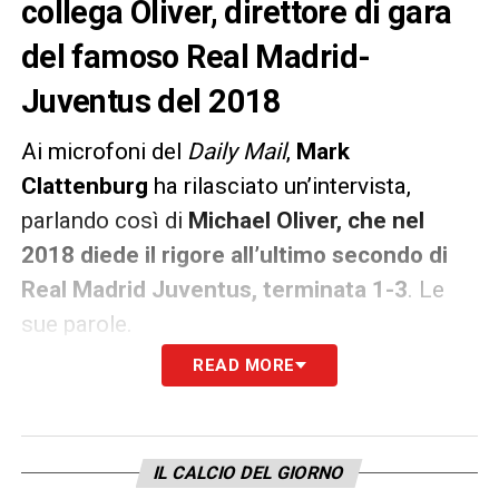
collega Oliver, direttore di gara
del famoso Real Madrid-
Juventus del 2018
Ai microfoni del
Daily Mail
,
Mark
Clattenburg
ha rilasciato un’intervista,
parlando così di
Michael Oliver, che nel
2018 diede il rigore all’ultimo secondo di
Real Madrid Juventus, terminata 1-3
. Le
sue parole.
READ MORE
«È doloroso, è spaventoso. C’è un limite.
Purtroppo, con i social media, quel limite
viene superato troppo spesso. Michael
IL CALCIO DEL GIORNO
Oliver ha dovuto trasferire la sua famiglia da