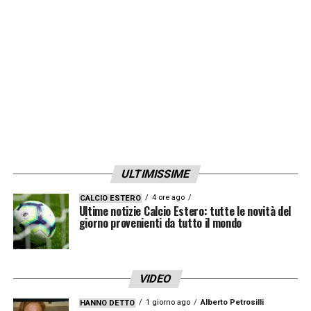
casa dopo la partita in cui la Juventus è
stata eliminata dalla Champions League dal
Real Madrid nel 2018. Ripeto, è tutto
sbagliato ma fino a quando chi controlla i
social media non deciderà di fermare tutto
questo, si andrà avanti così».
LA PLAYLIST DELLE NOSTRE TOP NEWS
ULTIMISSIME
4 ore ago
CALCIO ESTERO
Ultime notizie Calcio Estero: tutte le novità del
giorno provenienti da tutto il mondo
VIDEO
1 giorno ago
Alberto Petrosilli
HANNO DETTO