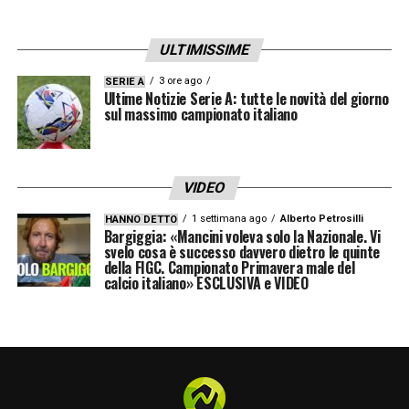
terzo giovane dei Blancos
a vestire la
ULTIMISSIME
maglia del Como dopo
Nico Paz
e
Jacobo
Ramon
.
3 ore ago
SERIE A
Ultime Notizie Serie A: tutte le novità del giorno
sul massimo campionato italiano
Il club lariano vuole provare a chiudere
entrambe le operazioni
, confermando un
progetto ambizioso e fortemente orientato
VIDEO
sui giovani di qualità.
1 settimana ago
Alberto Petrosilli
HANNO DETTO
Bargiggia: «Mancini voleva solo la Nazionale. Vi
svelo cosa è successo davvero dietro le quinte
della FIGC. Campionato Primavera male del
LA PLAYLIST DELLE NOSTRE TOP NEWS
calcio italiano» ESCLUSIVA e VIDEO