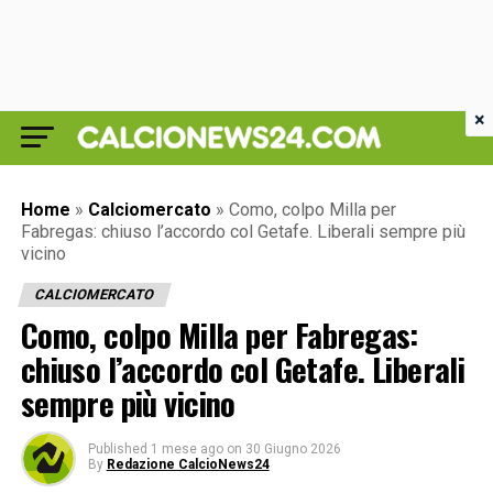
×
Home
»
Calciomercato
»
Como, colpo Milla per
Fabregas: chiuso l’accordo col Getafe. Liberali sempre più
vicino
CALCIOMERCATO
Como, colpo Milla per Fabregas:
chiuso l’accordo col Getafe. Liberali
sempre più vicino
Published
1 mese ago
on
30 Giugno 2026
By
Redazione CalcioNews24