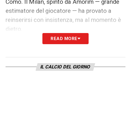
Como. Il Milan, spinto da Amorim — grande
estimatore del giocatore — ha provato a
reinserirsi con insistenza, ma al momento è
dietro.
READ MORE
I rossoneri avevano lasciato andare Liberali
a zero la scorsa estate, riservandosi il
50%
sulla futura rivendita
. Il giocatore ha una
IL CALCIO DEL GIORNO
clausola da 6 milioni
.
Palacios non esclude Liberali:
Como vuole entrambi
L’eventuale arrivo di Liberali non chiuderebbe
le porte a
Cesar Palacios
, trequartista
classe 2004 del Real Madrid. Sarebbe il