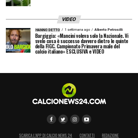
centrando una storica qualificazione alla
Champions League.
VIDEO
Un traguardo che ha cambiato le prospettive
1 settimana ago
Alberto Petrosilli
HANNO DETTO
del club e che ora spinge la dirigenza lariana
Bargiggia: «Mancini voleva solo la Nazionale. Vi
svelo cosa è successo davvero dietro le quinte
a valutare profili di livello superiore per
della FIGC. Campionato Primavera male del
calcio italiano» ESCLUSIVA e VIDEO
affrontare al meglio la prossima stagione
europea.
LA PLAYLIST DELLE NOSTRE TOP NEWS
SCARICA L’APP DI CALCIO NEWS 24
CONTATTI
REDAZIONE