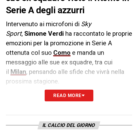
Serie A degli azzurri
Intervenuto ai microfoni di
Sky
Sport
,
Simone Verdi
ha raccontato le proprie
emozioni per la promozione in Serie A
ottenuta col suo
Como
e manda un
messaggio alle sue ex squadre, tra cui
il
Milan
, pensando alle sfide che vivrà nella
prossima stagione.
READ MORE
PAROLE
– «
Le ex squadre sono sempre
belle da affrontare perché chi più e chi meno
ho dei ricordi calcisticamente legati ad
ognuno di loro. Logico che quella più sentita
IL CALCIO DEL GIORNO
sarà col Bologna, è la squadra con cui ho