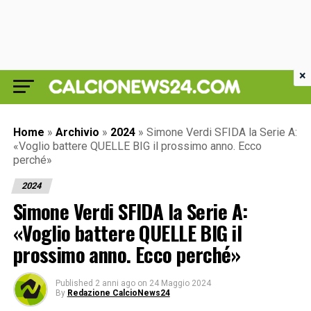
×
Home
»
Archivio
»
2024
»
Simone Verdi SFIDA la Serie A:
«Voglio battere QUELLE BIG il prossimo anno. Ecco
perché»
2024
Simone Verdi SFIDA la Serie A:
«Voglio battere QUELLE BIG il
prossimo anno. Ecco perché»
Published
2 anni ago
on
24 Maggio 2024
By
Redazione CalcioNews24