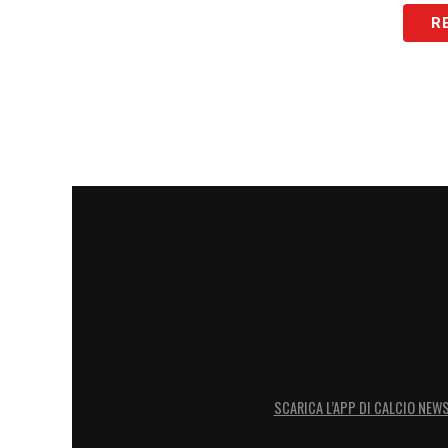
suo giudizio sul ruolo svolto dalla deleg
R
quando invece sarebbe responsabilità degl
resiste alla verità delle immagini: se nulla
colpevoli diversi individui isolati, riman
di alcuni del club marsigliese. Iniziando 
fino all’assistente di Sampaoli che ha at
tifoso. Anche Kluivert e Todibo sono sta
Marsiglia. Senza scordarsi provocazioni e
Nizza condanna fermamente questi fatti, 
LA PLAYLIST DELLE NOSTRE TOP NEW
SCARICA L’APP DI CALCIO NEW