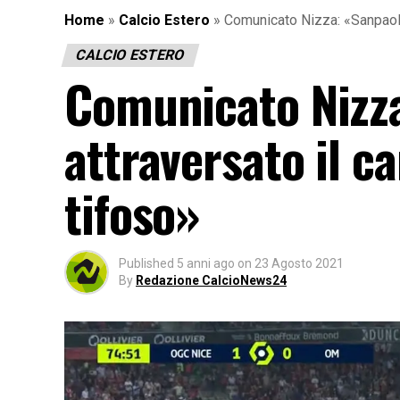
Home
»
Calcio Estero
»
Comunicato Nizza: «Sanpaoli
CALCIO ESTERO
Comunicato Nizza
attraversato il 
tifoso»
Published
5 anni ago
on
23 Agosto 2021
By
Redazione CalcioNews24