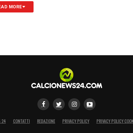
azione marsigliese, che ha peggiorato la serata
EAD MORE
i attori placare, come fatto da Galtier. Niente
 giustifica il lancio di bottiglia di cui sono
e la svolta data dall’atteggiamento irresponsabile
dai due giocatori che hanno perso il controllo,
traversato il campo per mettere fuori gioco un
ti attaccati da un membro della sicurezza del
d eccessi di loro giocatori nel primo tempo. il
decisivi nel corso dei deplorevoli eventi
».
S
S 24
CONTATTI
REDAZIONE
PRIVACY POLICY
PRIVACY POLICY COOK