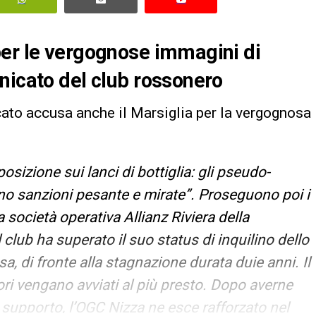
per le vergognose immagini di
nicato del club rossonero
ato accusa anche il Marsiglia per la vergognosa
posizione sui lanci di bottiglia: gli pseudo-
no sanzioni pesante e mirate”. Proseguono poi i
società operativa Allianz Riviera della
il club ha superato il suo status di inquilino dello
a, di fronte alla stagnazione durata duie anni. Il
ori vengano avviati al più presto. Dopo averne
 supporto, l’OGC Nizza ne esce rafforzato nel