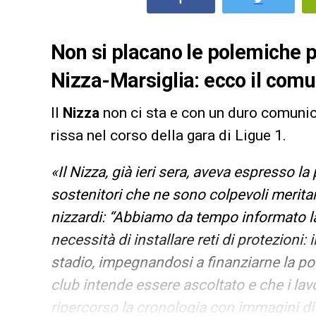
Non si placano le polemiche 
Nizza-Marsiglia: ecco il comu
Il
Nizza
non ci sta e con un duro comunic
rissa nel corso della gara di Ligue 1.
«Il Nizza, già ieri sera, aveva espresso la 
sostenitori che ne sono colpevoli merita
nizzardi: “Abbiamo da tempo informato la 
necessità di installare reti di protezioni: 
stadio, impegnandosi a finanziarne la pos
club intende essere ascoltato e che i lav
ripercorso la cronologia con immagini di