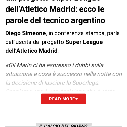
dell’Atletico Madrid: ecco le
parole del tecnico argentino
Diego Simeone
, in conferenza stampa, parla
dell’uscita dal progetto
Super League
dell’Atletico Madrid
.
«Gil Marin ci ha espresso i dubbi sulla
situazione e cosa è successo nella notte con
la decisione di lasciare la Superlega.
Sappiamo che è una decisione che è stata
READ MORE
presa guardando alla nostra gente e alla
famiglia dell’Atletico. Mi conoscete da
tempo, non mi piace la demagogia. Quello
che penso lo dico alle persone a cui devo
IL CALCIO DEL GIORNO