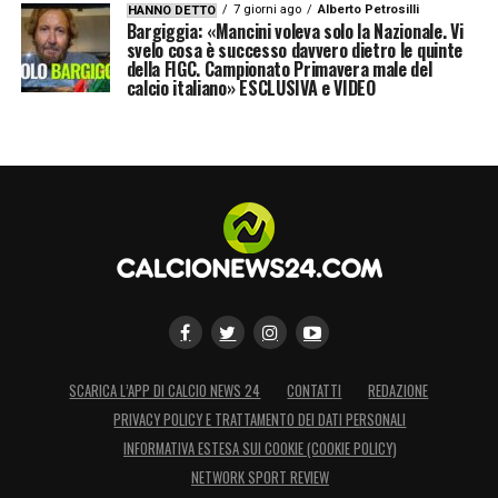
7 giorni ago
Alberto Petrosilli
HANNO DETTO
Bargiggia: «Mancini voleva solo la Nazionale. Vi
svelo cosa è successo davvero dietro le quinte
della FIGC. Campionato Primavera male del
calcio italiano» ESCLUSIVA e VIDEO
SCARICA L’APP DI CALCIO NEWS 24
CONTATTI
REDAZIONE
PRIVACY POLICY E TRATTAMENTO DEI DATI PERSONALI
INFORMATIVA ESTESA SUI COOKIE (COOKIE POLICY)
NETWORK SPORT REVIEW