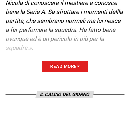
Nicola di conoscere il mestiere e conosce
bene la Serie A. Sa sfruttare i momenti dellla
partita, che sembrano normali ma lui riesce
a far perfomare la squadra. Ha fatto bene
ovunque ed è un pericolo in più per la
squadra.».
GENNAIO ‘QUASI’ DECISIVO? –
«Giocare
READ MORE
lunedì ci permettere di vedere le altre partite
e per nessuno è facile vincere. E’ un
concetto che ti frega pensare che ci sono
IL CALCIO DEL GIORNO
partite che sembrano ‘facili’ o pensare che
hai fatto bene e ora hai la strada spianata.
Ora tornano Champions e Coppa Italia, si
accumulano le fatiche, le sintesi ec’è da