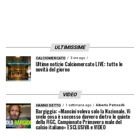
andare a prendere il massimo perchè
quando abbasso il livello ci sono le squadre
che ne approfittano. Come il Pisa, ad
esempio. Siamo noi ad andare verso la
vittoria, lei verso di noi non viene mai. Ci
ULTIMISSIME
sono ancora tante partite, con fasi dove
3 ore ago
CALCIOMERCATO
siamo più elettrizzati, con più luce e altri
Ultime notizie Calciomercato LIVE: tutte le
novità del giorno
dove siamo un po’ più spenti. Pensiamo di
partita in partita».
VIDEO
QUANTO E’ PIENO DI CALCIO? –
«Facendo
1 settimana ago
Alberto Petrosilli
HANNO DETTO
questo lavoro si cerca questo. Quando
Bargiggia: «Mancini voleva solo la Nazionale. Vi
svelo cosa è successo davvero dietro le quinte
ottieni risultati ma poi dipende dalla qualità
della FIGC. Campionato Primavera male del
calcio italiano» ESCLUSIVA e VIDEO
dei giocatori, della disponibilità dei giocatori,
sono poi loro che fanno la differenza. Un