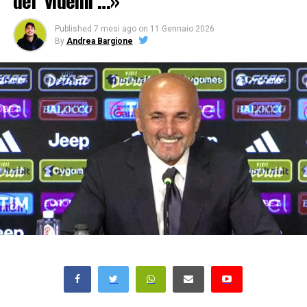
dei ‘videini’…»
Published
7 mesi ago
on
11 Gennaio 2026
By
Andrea Bargione