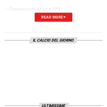
– Carnesecchi Marco (29)
READ MORE
– Cuadrado Juan (7)
– De Ketelaere Charles (17)
IL CALCIO DEL GIORNO
– Djimsiti Berat (19)
– Éderson (13)
– Godfrey Ben (5)
– Hien Isak (4)
– Kolašinac Sead (23)
ULTIMISSIME
– Kossounou Odilon (3)