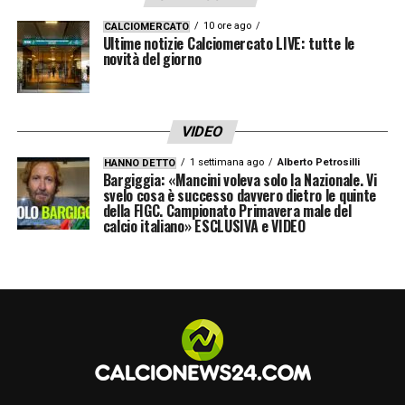
10 ore ago
CALCIOMERCATO
Ultime notizie Calciomercato LIVE: tutte le
– Lookman Ademola (11)
novità del giorno
– Palestra Marco (27)
VIDEO
– Pašalić Mario (8)
1 settimana ago
Alberto Petrosilli
HANNO DETTO
Bargiggia: «Mancini voleva solo la Nazionale. Vi
– Retegui Mateo (32)
svelo cosa è successo davvero dietro le quinte
della FIGC. Campionato Primavera male del
calcio italiano» ESCLUSIVA e VIDEO
– Rossi Francesco (31)
– Ruggeri Matteo (22)
– Rui Patrício (28)
– Samardžić Lazar (24)