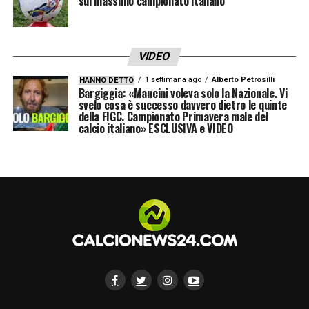
sul massimo campionato italiano
Ventinove i calciatori convocati 👇
pic.twitter.com/tKz6jjwcdJ
VIDEO
— Cagliari Calcio (@CagliariCalcio)
July 9, 2025
1 settimana ago
Alberto Petrosilli
HANNO DETTO
Bargiggia: «Mancini voleva solo la Nazionale. Vi
svelo cosa è successo davvero dietro le quinte
LA PLAYLIST DELLE NOSTRE TOP NEWS
della FIGC. Campionato Primavera male del
calcio italiano» ESCLUSIVA e VIDEO