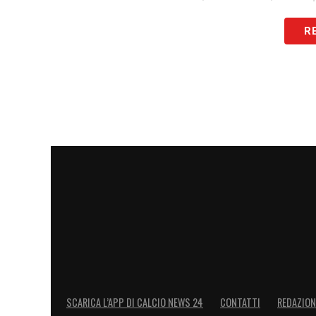
R
LA PLAYLIST DELLE NOSTRE TOP NEW
SCARICA L’APP DI CALCIO NEWS 24
CONTATTI
REDAZION