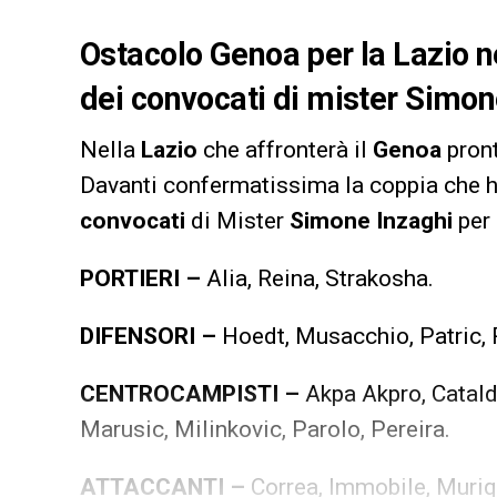
Ostacolo Genoa per la Lazio n
dei convocati di mister Simon
Nella
Lazio
che affronterà il
Genoa
pron
Davanti confermatissima la coppia che h
convocati
di Mister
Simone Inzaghi
per 
PORTIERI –
Alia, Reina, Strakosha.
DIFENSORI –
Hoedt, Musacchio, Patric, 
CENTROCAMPISTI –
Akpa Akpro, Cataldi
Marusic, Milinkovic, Parolo, Pereira.
ATTACCANTI –
Correa, Immobile, Muriq