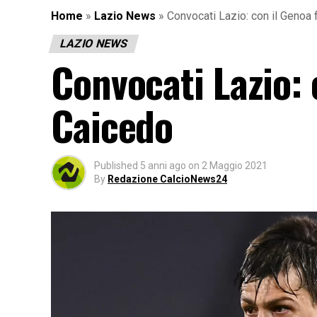
Home
»
Lazio News
»
Convocati Lazio: con il Genoa 
LAZIO NEWS
Convocati Lazio: 
Caicedo
Published
5 anni ago
on
2 Maggio 2021
By
Redazione CalcioNews24