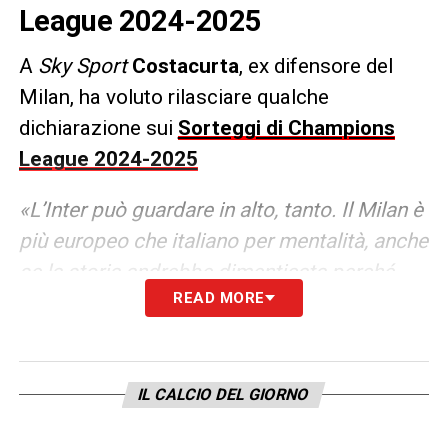
League 2024-2025
A
Sky Sport
Costacurta
, ex difensore del
Milan, ha voluto rilasciare qualche
dichiarazione sui
Sorteggi di Champions
League 2024-2025
«L’Inter può guardare in alto, tanto. Il Milan è
più europeo che italiano per mentalità, anche
se la storia andrebbe dimenticata perché
READ MORE
non c’entrano molto con la storia del Milan.
Sull’Atalanta non c’è molto altro da
aggiungere e sono curioso sulla Juve. Per il
Bologna credo sarà una bellissima
IL CALCIO DEL GIORNO
esperienza».