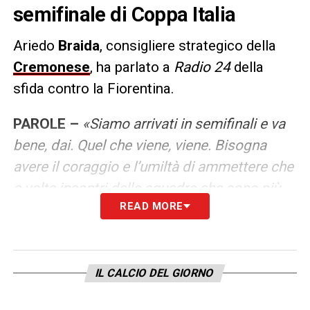
semifinale di Coppa Italia
Ariedo
Braida
, consigliere strategico della
Cremonese
, ha parlato a
Radio 24
della
sfida contro la Fiorentina.
PAROLE –
«Siamo arrivati in semifinali e va
bene, dai. Quel che viene, viene. Bisogna
avere il coraggio e l’umiltà di ammettere che
a volte incontri delle squadre che sono più
READ MORE
forti e che è giusto che vincano. Abbiamo
perso in casa 2-0, se riusciremo a fare un
miracolo ben venga, ma è molto difficile. Nel
calcio tutte le gare iniziano 0-0 e non si sa
IL CALCIO DEL GIORNO
come finiscono, però è evidente che la