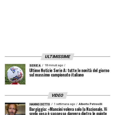
Fiorentina è molto più forte di noi e lo
dimostra nel percorso fatto fino ad oggi. Noi
con tutte le nostre forze siamo riusciti ad
arrivare lì e pazienza, dai. Quel che arriva,
arriva. Speriamo di fare un miracolo».
LA PLAYLIST DELLE NOSTRE TOP NEWS
ULTIMISSIME
18 minuti ago
SERIE A
Ultime Notizie Serie A: tutte le novità del giorno
sul massimo campionato italiano
VIDEO
1 settimana ago
Alberto Petrosilli
HANNO DETTO
Bargiggia: «Mancini voleva solo la Nazionale. Vi
svelo cosa è successo davvero dietro le quinte