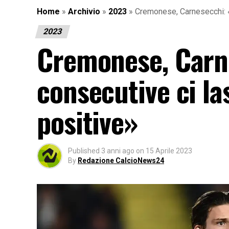
Home
»
Archivio
»
2023
»
Cremonese, Carnesecchi: «
2023
Cremonese, Carne
consecutive ci la
positive»
Published
3 anni ago
on
15 Aprile 2023
By
Redazione CalcioNews24