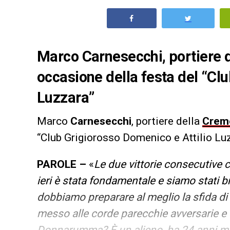
Marco Carnesecchi, portiere d
occasione della festa del “Cl
Luzzara”
Marco
Carnesecchi
, portiere della
Crem
“Club Grigiorosso Domenico e Attilio Luz
PAROLE –
«
Le due vittorie consecutive c
ieri è stata fondamentale e siamo stati br
dobbiamo preparare al meglio la sfida d
messo alle corde parecchie avversarie e
Donnarumma? È un alieno, ha 24 anni ma 